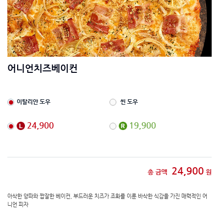
어니언치즈베이컨
이탈리안 도우
씬 도우
24,900
19,900
24,900
총 금액
원
아삭한 양파와 짭잘한 베이컨, 부드러운 치즈가 조화를 이룬 바삭한 식감을 가진 매력적인 어
니언 피자