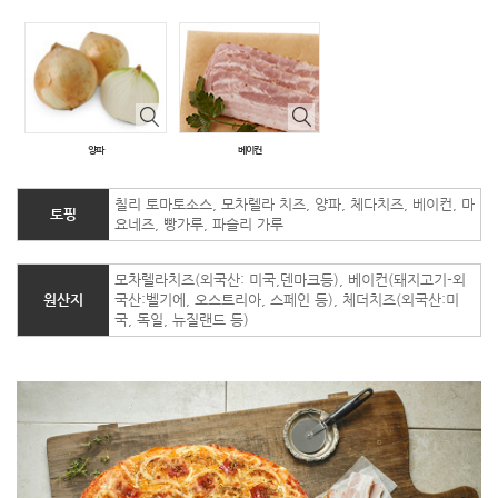
주요토핑
양파
베이컨
칠리 토마토소스, 모차렐라 치즈, 양파, 체다치즈, 베이컨, 마
토핑
요네즈, 빵가루, 파슬리 가루
모차렐라치즈(외국산: 미국,덴마크등), 베이컨(돼지고기-외
원산지
국산:벨기에, 오스트리아, 스페인 등), 체더치즈(외국산:미
국, 독일, 뉴질랜드 등)