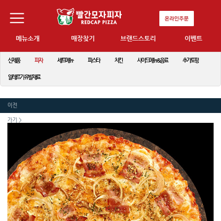
메뉴소개
매장찾기
브랜드스토리
이벤트
신제품
피자
세트메뉴
파스타
치킨
사이드메뉴&음료
추가토핑
알레르기 유발재료
이전
가기 >