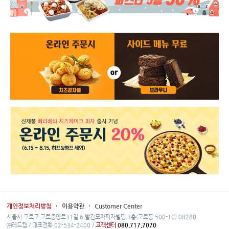
개인정보처리방침
·
이용약관
·
Customer Center
서울시 구로구 구로중앙로31길 6 빨간모자피자빌딩 3층(구로동 500-10) 08280
㈜레드캡 / 대표전화 02-534-2400 /
고객센터
080.717.7070