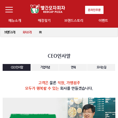
메뉴소개
매장찾기
브랜드스토리
이벤트
브랜드소개
회사소개
PR
CEO인사말
CEO인사말
기업이념
연혁
오시는길
고객은
물론
직원, 가맹점주
모두가 행복할 수 있는
회사를 만들겠습니다.