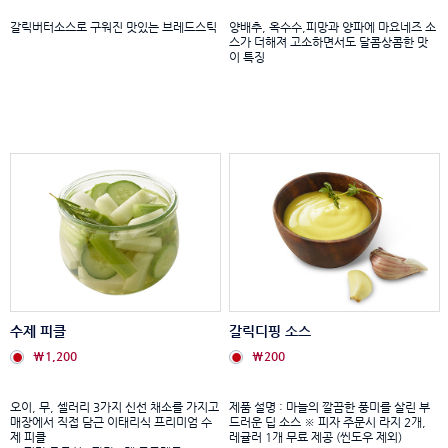
갈릭버터소스로 구워진 맛있는 브레드스틱
양배추, 옥수수,피망과 양파에 마요네즈 소
스가 더해져 고소하면서도 달콤상콤한 맛
이 특징
수제 피클
갈릭디핑 소스
₩1,200
₩200
오이, 무, 셀러리 3가지 신선 채소를 가지고
제품 설명 : 마늘의 깔끔한 풍미를 살린 부
매장에서 직접 담근 이태리식 프리미엄 수
드러운 딥 소스 ※ 피자 주문시 라지 2개,
제 피클
레귤러 1개 무료 제공 (씬도우 제외)