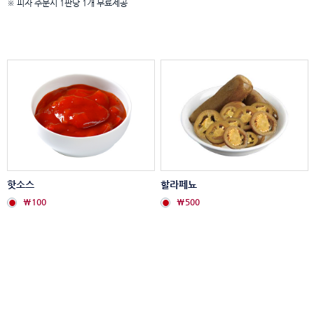
※ 피자 주문시 1판당 1개 무료제공
핫소스
할라페뇨
₩100
₩500