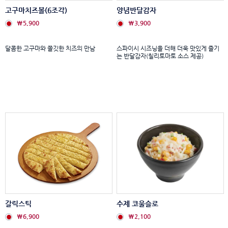
고구마치즈볼(6조각)
양념반달감자
₩5,900
₩3,900
달콤한 고구마와 쫄깃한 치즈의 만남
스파이시 시즈닝을 더해 더욱 맛있게 즐기
는 반달감자(칠리토마토 소스 제공)
갈릭스틱
수제 코울슬로
₩6,900
₩2,100