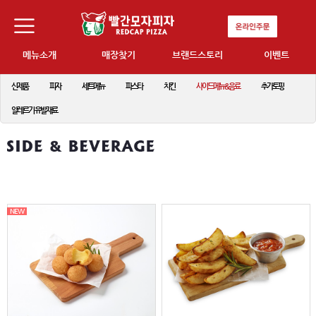
메뉴소개
매장찾기
브랜드스토리
이벤트
신제품
피자
세트메뉴
파스타
치킨
사이드메뉴&음료
추가토핑
알레르기 유발재료
NEW