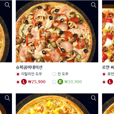
슈퍼콤비네이션
로만 
이탈리안 도우
씬 도우
로만
₩25,900
₩20,900