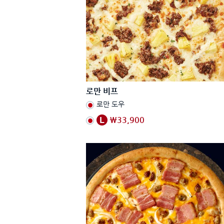
로만 비프
로만 도우
₩33,900