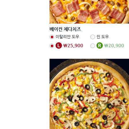
베이컨 체다치즈
이탈리안 도우
씬 도우
₩25,900
₩20,900