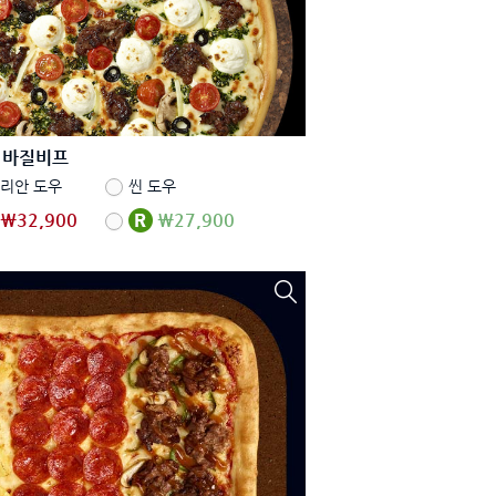
 바질비프
리안 도우
씬 도우
₩32,900
₩27,900