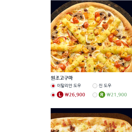
원조고구마
이탈리안 도우
씬 도우
₩26,900
₩21,900