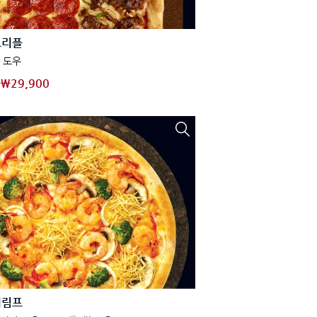
트리플
 도우
₩29,900
쉬림프