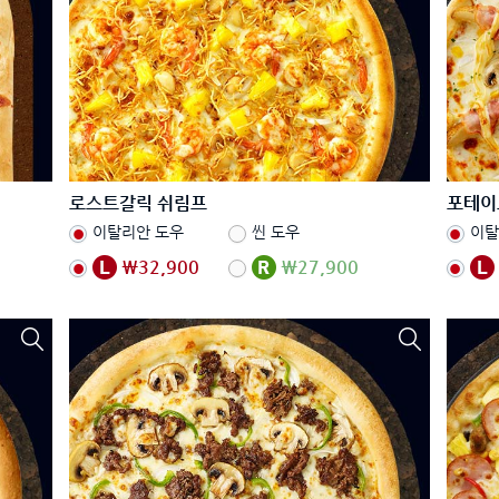
로스트갈릭 쉬림프
포테이
이탈리안 도우
씬 도우
이탈
₩32,900
₩27,900