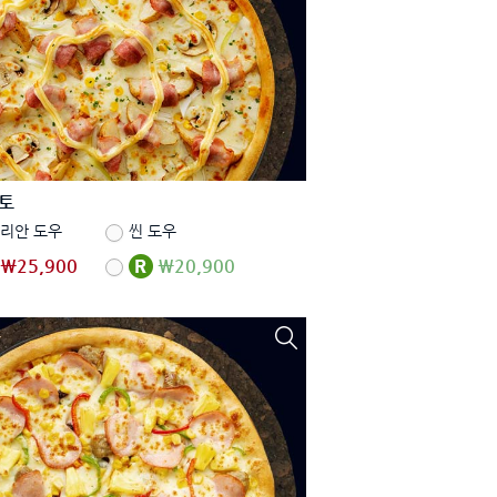
토
리안 도우
씬 도우
₩25,900
₩20,900