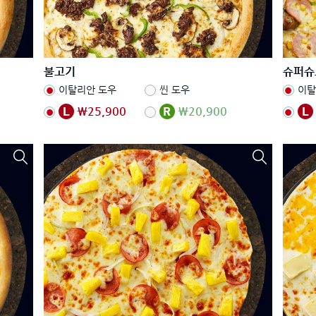
불고기
슈퍼슈
이탈리안 도우
씬 도우
이탈
₩25,900
₩20,900