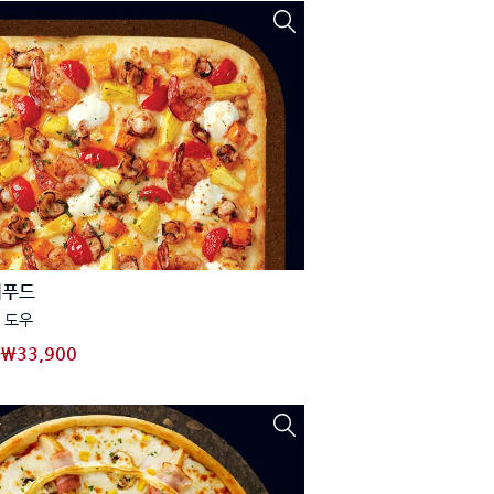
씨푸드
 도우
₩33,900