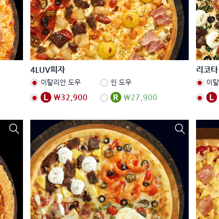
4LUV피자
리코타
이탈리안 도우
씬 도우
이탈
₩32,900
₩27,900