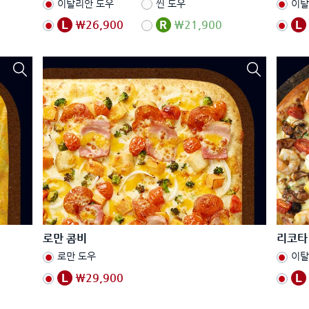
이탈리안 도우
씬 도우
이탈
₩26,900
₩21,900
로만 콤비
리코타
로만 도우
이탈
₩29,900