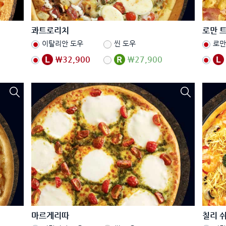
콰트로리치
로만 
이탈리안 도우
씬 도우
로만
₩32,900
₩27,900
마르게리따
칠리 