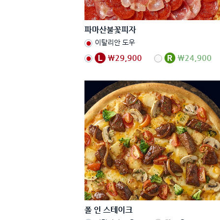
파마산불꽃피자
이탈리안 도우
₩29,900
₩24,900
폴 인 스테이크