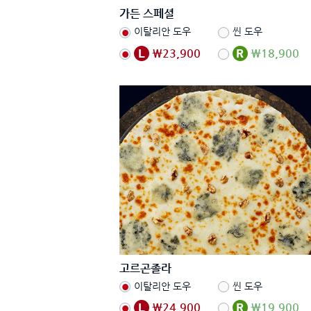
가든 스페셜
이탈리안 도우
씬 도우
₩23,900
₩18,900
고르곤졸라
이탈리안 도우
씬 도우
₩24,900
₩19,900