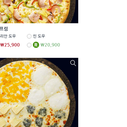
프림
리안 도우
씬 도우
₩25,900
₩20,900