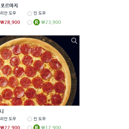
 포르마지
리안 도우
씬 도우
₩28,900
₩23,900
니
리안 도우
씬 도우
₩22,900
₩17,900