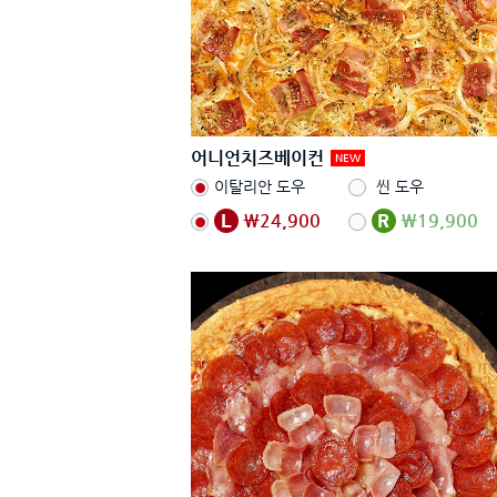
어니언치즈베이컨
NEW
이탈리안 도우
씬 도우
₩24,900
₩19,900