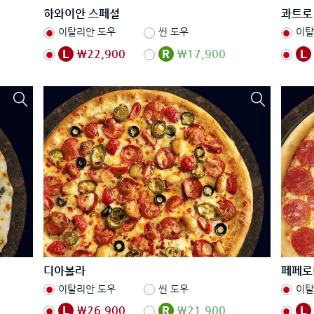
하와이안 스페셜
콰트로
이탈리안 도우
씬 도우
이탈
₩22,900
₩17,900
디아볼라
페페로
이탈리안 도우
씬 도우
이탈
₩26,900
₩21,900