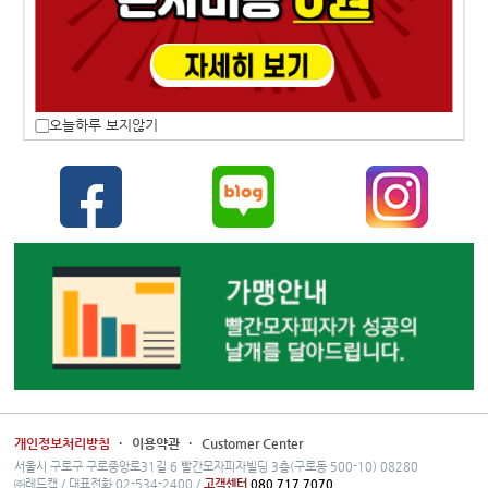
오늘하루 보지않기
개인정보처리방침
·
이용약관
·
Customer Center
서울시 구로구 구로중앙로31길 6 빨간모자피자빌딩 3층(구로동 500-10) 08280
㈜레드캡 / 대표전화 02-534-2400 /
고객센터
080.717.7070