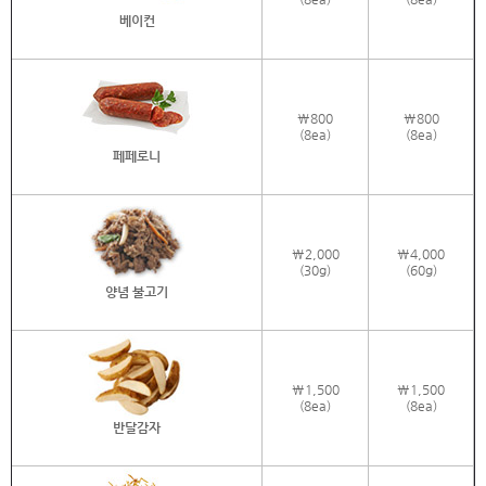
베이컨
\800
\800
(8ea)
(8ea)
페페로니
\2,000
\4,000
(30g)
(60g)
양념 불고기
\1,500
\1,500
(8ea)
(8ea)
반달감자