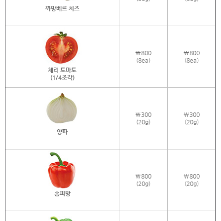
까망베르 치즈
\800
\800
(8ea)
(8ea)
체리 토마토
(1/4조각)
\300
\300
(20g)
(20g)
양파
\800
\800
(20g)
(20g)
홍피망