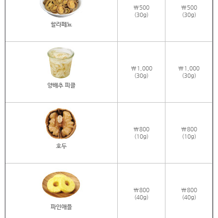
\500
\500
(30g)
(30g)
할라페뇨
\1,000
\1,000
(30g)
(30g)
양배추 피클
\800
\800
(10g)
(10g)
호두
\800
\800
(40g)
(40g)
파인애플