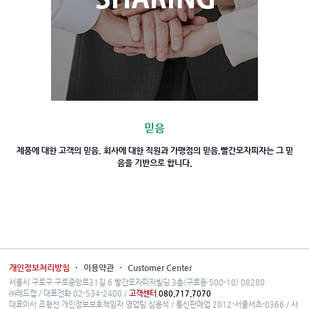
믿음
제품에 대한 고객의 믿음,
회사에 대한 직원과 가맹점의 믿음,
빨간모자피자는 그 믿
음을
기반으로 합니다.
개인정보처리방침
·
이용약관
·
Customer Center
서울시 구로구 구로중앙로31길 6 빨간모자피자빌딩 3층(구로동 500-10) 08280
㈜레드캡 / 대표전화 02-534-2400 /
고객센터
080.717.7070
대표이사 조형선 개인정보보호책임자 영업팀 심용석 / 통신판매업 2012-서울서초-0366 / 사